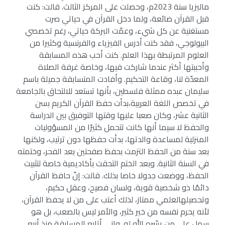
ماليزيا سنة 2023م، وحصلت على المركز الثالث. قالت: كنت
قبل القرآن ضائعة، ولما دخل القرآن في حياتي صرت
مستغنية عن كل شيء، وعمّت البركة حياتي، رغم تخصصي
البيولوجي، فقد كنت أدرس الفيزياء والفرنسية وكثيرا من
العلوم المرتبطة بهذا العلم. كنت أحب هذه المسابقة
وأحببتها أكثر عندما شاركت فيها، وخاصة غرفة الصلاة
المعدّة لنا، وقاعة التحكيم. وأفادت المتسابقة جميلة باسم
سليمان عبده ممثلة فلسطين، بأنها تستعد للالتحاق بالجامعة
في تخصص اللغة العربية،بدأت حفظ القرآن الكريم بسن
الثانية عشر، وكان صعبا عليها وقتها التوفيق بين الدراسة
والحفظ لا سيما أنها كانت تتحمل كثيرًا من المسؤوليات
المنزلية لمساعدة والدتها، بدأت حفظها دون ترتيب، ولكنها
بعد سنة من الحفظ التزمت بحفظ صفحتين بعد الفحر، وختمته
في السنة الثانية. وبعد الختم التحقت بأكاديمية خاصة لتثبيت
الحفظ، ووضعت جدولا خاصا بذلك. قالت: إنّ حافظ القرآن
دائمًا ذو شخصية قوية، ولسان فصيح، وعقل حكيم،
وتحصيلهالعلمي ممتاز، لذلك أعتب على من لا يحفظ القرآن،
لأنه يحرم نفسه من خير كثير، والأمر ليس بالصعب، بل هو
سهل على من يسّره الله له. وإني أتابع المسابقة منذ أربع