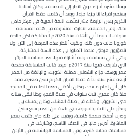
يوميًّا عشرة أجزاء دون النظر إلى المصحف، وكان أستاذنا
يستمع لقراءاتنا جزءا جزءا. وبعد أن ختمت حفظ القرآن
الكريم بسن الرابعة عشر تعلّمت اللغة العربية في مركز خاص
بذلك. وفي الحقيقة، انتظرت المشاركة في هذه المسابقة
سنوات، لا سيما أني تأهلت سنة 2020م للمشاركة لكن جائحة
كورونا حالت دون ذلك، وبقيت أنتظر هذه الفرصة إلى الآن. ولا
تتصوّرون فرحتي عندما اتصلوا بي هذه السنة للمشاركة.
وهي ثاني مسابقة دولية أشارك فيها، بعد مسابقة الجزائر
التي شاركت فيها سنة 2017م. فيما قالت المتسابقة حفصة
عمر يوسف جزاع الشعلان ممثلة الكويت، والبالغة من العمر
أربعة عشر سنة: بدأت حفظ القرآن الكريم بسن صغيرة، فقد
كان أبي إمام مسجد، وكان يأخذني معه للصلاة في المسجد
منذ كان عمري ثلاث سنوات في صلاة الفجر، وكنا نبقى هناك
حتى الشروق، وكذلك في صلاة العشاء، وكان يمسك بي
ويكرّر علي الآية والسورة، حتى بلغت من العمر سبع سنين
وصرت أحفظ صفحة كاملة، وبقيت على ذلك حتى ختمت بعمر
العاشرة. أدرس حاليا في الصف التاسع، وشاركت في
مسابقات محلية كثيرة، وفي المسابقة الهاشمية في الأردن