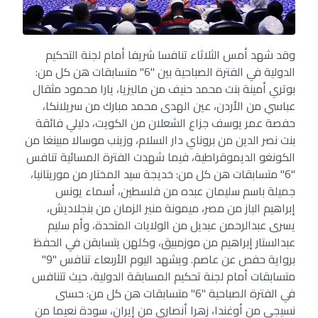
وقد شهد أمس الثلاثاء تنافسا شريفا أمام لجنة التحكيم
الدولية في الفترة الصباحية بين "6" متسابقات هن كل من:
بوتري أمينة بنت محمد حنيف من ماليزيا، يارا محمود مثقال
عباسي من الأردن، عين الهدى محمد مبارك من سريلانكا،
حفصة عمر يوسف جزاع الشعلان من الكويت، دليلي فائقة
بنت نصر الدين من بروناي دار السلام، وزينب موسالا مبينغا من
الكونغو الديموقراطية، فيما شهدت الفترة المسائية تنافس
"6" متسابقات هن كل من: خديجة سيد المختار من موريتانيا،
جميلة باسم سليمان عبده من فلسطين، أسماء يونس
إبراهيم الباز من مصر، ميمونة منير الزمان من بنجلاديش،
يسرى عبدالرحمن عبديل من الولايات المتحدة، وأم سليم
عبدالستار إبراهيم من موزمبيق، وكلهن يتسابقن في الحفظ
برواية حفص عن عاصم. ويشهد اليوم الأربعاء تنافس "9"
متسابقات أمام لجنة تحكيم المسابقة الدولية، حيث تتنافس
في الفترة الصباحية "6" متسابقات هن كل من: حسنى
نسيجي من أوغندا، زهرا أنصاري من إيران، سودة نعيما من