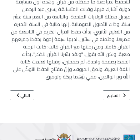
للتحفيظ لمراجعة ما حفظته من قرآن. وهذه أول مسابقة
دولية أشارك فيها. وقالت المتسابقة يسرى عبد الرحمن
عبديل ممثلة الولايات المتحدة، والبالغة من العمر ستة عشر
سنة، وذات الأصول الصومالية، إنها طالبة في السنة الأخيرة
من التعليم الثانوي، بدأت حفظ القرآن الكريم في التاسعة من
عمرها، وختمته في سنتين. لديها سبعة إخوة يحفظ جميعهم
القرآن كاملا. وعن رحلتها مع القرآن قالت: كانت الرحلة
صعبة، ولكن الله يقول: "ولقد يسّرنا القرآن للذكر"، بدأت
الحفظ بصفحة واحدة، ثم صفحتين، وقبلها تعلمت كتابة
اللغة العربية، ونطق الحروف. وإنّ مفتاح الحفظ التوكّل على
الله وبر الوالدين، ففي برّهما بركة وتوفيق.
المقال السابق: جائزة دبي للقرآن في معرض الشارقة الدولي للكتاب 2024 في دورته "43" بشعار "هكذا نبدأ"
المقال التالي: تنافس 12 متسابقة في اليوم الثاني لفعاليات مسابقة الشيخة فاطمة بنت مبار
السابق
التالي