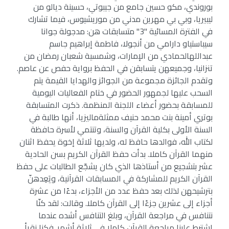
بوروندي، مكو حسين جامع من جيبوتي، حسينة ديالو من
ليبيريا، وبي بي مهرين مدني من موريشيوس، فيما تشارك
في الفترة المسائية "3" متسابقات هن: مدجولة جوانا
سيباستياو دارامي من أنجولا، فاطمة إبراهيم جاسم
عبداللهالحمادي من الإمارات، وشمسية شعبان رمضان من
تنزانيا، وجميعهن يتسابقن في الحفظ برواية حفص عن عاصم.
وتقدم الجائزة مجموعة من الجوائز والهدايا القيمة يتم
السحب عليها لجمهور الحضور في ختام الفعاليات اليومية
للمسابقة بحضور أعضاء اللجنة المنظمة. ذكرت المتسابقة
بوتري أمينة بنت محمد حنيف ممثلةماليزيا، أنها طالبة في
السنة الأولى بكلية القرآن والسنة، وتنتمي لأسرة حافظة
لكتاب الله، فوالدها حافظ له، ولديها ثلاثة إخوة يحفظ اثنان
منهما القرآن كاملا. بدأت حفظ القرآن الكريم بسن الحادية
عشر بتشجيع من أستاذها الذي كان يشجّع الطالبات على حفظ
القرآن الكريم للمشاركة في المسابقات القرآنية، ويَعِدهنّ
بترشيحهن لذلك بعد حفظ عدد من الأجزاء، بدءًا من عشرة
أجزاء إلى عشرين جزءًا إلى القرآن كاملا. وقالت: لقد كنّا
نتنافس في مراجعة القرآن، وبلغ التنافس أشده عندما
اشترط علينا مراجعة القرآن كاملا في ثلاثة أشهر. فكنا نقرأ