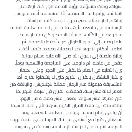
سنوات، وكنت متشوّقة لرؤية القاعة التي كنت أراها على
الشاشة، ورأيتها في الحقيقة. أمّا المتسابقة أسماء يونس
إبراهيم الباز ممثلة مصر، فهي خريجة كلية الدراسات
الإسلامية في جامعة الأزهر، قالت: في البداية تعلّمت الكتابة
والقراءة في الكتّاب، ثم بدأت الحفظ ولكن بمقدار بسيط،
ولما وصلت إلى السور الطوال صرت أحفظ بالصفحة، ثم
تعلمت أحكام التجويد نظريا وعمليا، وعندما ختمت أخذت
إجازة متصلة إلى رسول الله صلى الله عليه وسلم برواية
حفص عن عاصم. ثم داومت على المراجعة والتسميع يوميًّا.
وإنّ التعليم في الصغر كالنقش على الحجر، وعلى الصغار
والكبار الانشغال بالقرآن الكريم حتى لا ينشغلوا بغيره. أما
المتسابقة ميمونة منير الزمان ممثلة بنجلاديش، والبالغة من
العمر ثلاثة عشر سنة، فحفظت القرآن في سبعة أشهر لما
كان عمرها عشر سنوات، بمعدل عشر صفحات في اليوم،
قالت: كنت أريد حفظ القرآن الكريم بسرعة لأني أحبه، لا سيما
أن والدي إمام مسجد، ووالدتي معلمة للشريعة، وقد
شجعناني كثيرا مع أستاذي في تلك المرحلة حتى ختمت بهذه
السرعة، انتهيت من الدراسة الإعدادية، وسجلت في مدرسة