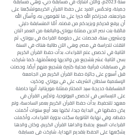
سنة 2023م، والآن أشارك في مسابقة دبي، وهي مسابقة
جميلة، وتحمّس الفرد على حفظ القرآن الكريموتشجّعنا على
مراجعته، فجزاكم الله خيرا على ما تقومون به، وأسأل الله
أن يرفع قدركم ويزيدكم من فضله. أمّا المتسابقة دليلي
فائقة بنت نصر الدين ممثلة بروناي،والبالغة من العمر اثنان
وعشرون سنة، فحصلت على دبلومة القراءة في بروناي، ثم
انتقلت للدراسة في مصر، وهي الآن طالبة هناك في السنة
الثانية في تخصص علم القراءات. بدأت حفظ القرآن الكريم
بسن الثانية عشر بتشجيع من والديها ومعلّمتها، كما شاركت
في مسابقات قرآنية محلية كثيرة بتشجيع منهم أيضًا. وحصلت
قبل أسبوع على جائزة حفظ القرآن الكريم من الجامعة
الإسلامية سلطان الشريف علي في بروناي. وذكرت
المتسابقة خديجة سيد المختار ممثلة موريتانيا، أنها حاصلة
على الليسانس في تخصص البيولوجيا، وتدرّس القرآن في
معهد للتحفيظ. بدأت حفظ القرآن الكريم بعمر السادسة، ولم
يكن حفظها في البداية جيدا، لكنها بعد أربع سنوات أكملت
حفظه. وفي نهاية الثانوية سجّلت بدورة القراءات، وأكملت
القراءات السبع. يحفظ والداها القرآن الكريم، وكان والدها
يشجّعها على الحفظ بتقديم الهدايا، شاركت في مسابقة